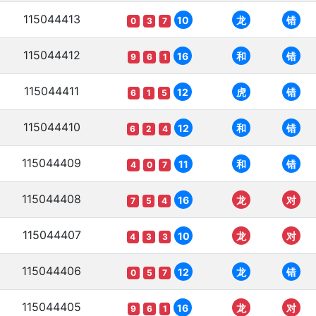
115044413
10
龙
错
0
3
7
115044412
16
和
错
9
6
1
115044411
12
虎
错
6
1
5
115044410
12
和
错
6
2
4
115044409
11
和
错
4
0
7
115044408
16
龙
对
7
5
4
115044407
10
龙
对
4
3
3
115044406
12
龙
错
0
5
7
115044405
16
龙
对
9
6
1