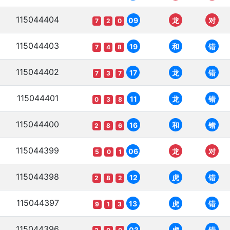
115044404
09
龙
对
7
2
0
115044403
19
和
错
7
4
8
115044402
17
龙
错
7
3
7
115044401
11
龙
错
0
3
8
115044400
16
和
错
2
8
6
115044399
06
龙
对
5
0
1
115044398
12
虎
错
2
8
2
115044397
13
虎
错
9
1
3
115044396
03
虎
错