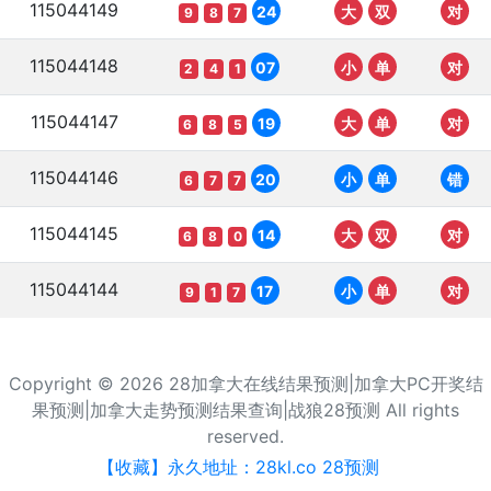
115044149
24
大
双
对
9
8
7
115044148
07
小
单
对
2
4
1
115044147
19
大
单
对
6
8
5
115044146
20
小
单
错
6
7
7
115044145
14
大
双
对
6
8
0
115044144
17
小
单
对
9
1
7
Copyright © 2026 28加拿大在线结果预测|加拿大PC开奖结
果预测|加拿大走势预测结果查询|战狼28预测 All rights
reserved.
【收藏】永久地址：28kl.co 28预测