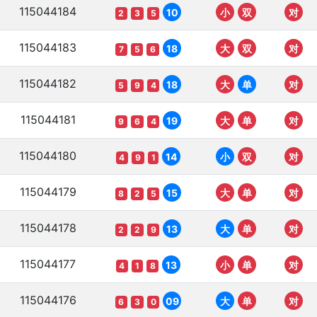
115044184
10
小
双
对
2
3
5
115044183
18
大
双
对
7
5
6
115044182
18
大
单
对
5
9
4
115044181
19
大
单
对
9
6
4
115044180
14
小
双
对
4
9
1
115044179
15
大
单
对
8
2
5
115044178
13
大
单
对
2
2
9
115044177
13
小
单
对
4
1
8
115044176
09
大
单
对
6
3
0