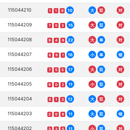
115044210
10
大
双
对
1
1
8
115044209
15
大
双
对
7
5
3
115044208
22
大
单
对
9
4
9
115044207
16
小
单
错
6
9
1
115044206
17
大
双
对
7
5
5
115044205
11
小
双
对
9
0
2
115044204
12
大
双
对
8
1
3
115044203
11
大
双
错
2
0
9
115044202
11
小
双
对
3
3
5