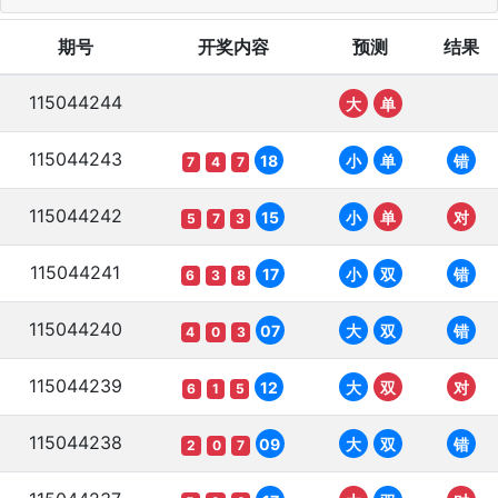
期号
开奖内容
预测
结果
115044244
大
单
115044243
18
小
单
错
7
4
7
115044242
15
小
单
对
5
7
3
115044241
17
小
双
错
6
3
8
115044240
07
大
双
错
4
0
3
115044239
12
大
双
对
6
1
5
115044238
09
大
双
错
2
0
7