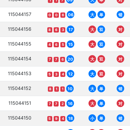
1
1
7
115044157
06
大
单
错
0
0
6
115044156
17
大
双
对
8
6
3
115044155
15
大
双
对
4
6
5
115044154
20
大
双
对
7
7
6
115044153
12
大
双
对
5
3
4
115044152
10
大
单
错
8
1
1
115044151
16
大
单
对
7
7
2
115044150
18
小
单
错
5
9
4