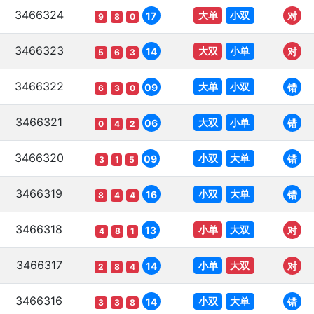
3466324
大单
小双
17
对
9
8
0
3466323
大双
小单
14
对
5
6
3
3466322
大单
小双
09
错
6
3
0
3466321
大双
小单
06
错
0
4
2
3466320
小双
大单
09
错
3
1
5
3466319
小双
大单
16
错
8
4
4
3466318
小单
大双
13
对
4
8
1
3466317
小单
大双
14
对
2
8
4
3466316
小双
大单
14
错
3
3
8