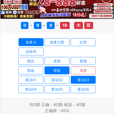
0
+
9
+
9
=
18
-
大
双
加拿大
加拿大西
台湾
比特币
组合
杀组
双项
四余
双组
龙虎
算法01
算法02
算法03
算法04
算法05
算法06
100
期 正确：
60
期 错误：
40
期
正确率：
60
%