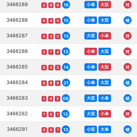
3466289
小单
大双
16
对
2
8
6
3466288
小单
大双
15
错
6
4
5
3466287
大双
小单
13
对
5
3
5
3466286
小单
大双
13
对
2
7
4
3466285
小单
大双
14
对
8
4
2
3466284
小单
大双
21
错
6
6
9
3466283
大双
小单
08
错
1
4
3
3466282
大双
小单
13
对
7
5
1
3466281
小双
大单
13
错
0
6
7