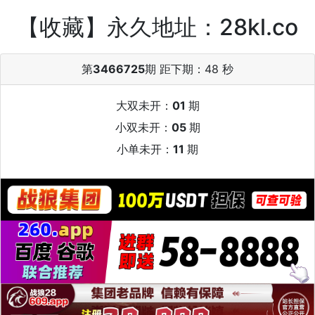
【收藏】永久地址：28kl.co
第
3466725
期 距下期：
47 秒
大双未开：
01
期
小双未开：
05
期
小单未开：
11
期