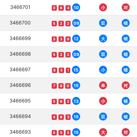
3466701
10
小
对
0
6
4
3466700
09
双
错
5
2
2
3466699
12
大
错
3
3
6
3466698
09
双
错
5
2
2
3466697
15
小
错
9
5
1
3466696
15
单
对
7
8
0
3466695
13
小
错
5
6
2
3466694
15
双
错
4
8
3
3466693
15
大
对
5
5
5