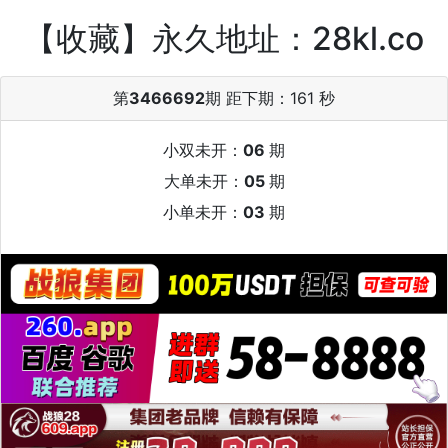
【收藏】永久地址：28kl.co
第
3466692
期 距下期：
161 秒
小双未开：
06
期
大单未开：
05
期
小单未开：
03
期