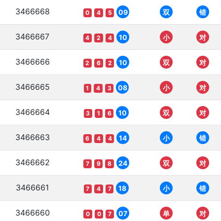
3466668
09
双
错
0
4
5
3466667
10
小
对
4
2
4
3466666
10
双
对
2
6
2
3466665
08
小
对
1
4
3
3466664
10
双
对
3
1
6
3466663
14
小
错
6
4
4
3466662
24
双
对
7
9
8
3466661
18
小
错
7
4
7
3466660
07
单
对
0
0
7