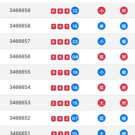
3466659
12
小
对
0
8
4
3466658
18
单
错
7
4
7
3466657
22
小
错
8
6
8
3466656
08
双
对
2
6
0
3466655
19
小
错
9
7
3
3466654
18
双
对
7
8
3
3466653
15
大
对
2
8
5
3466652
07
双
错
1
4
2
3466651
10
大
错
2
7
1