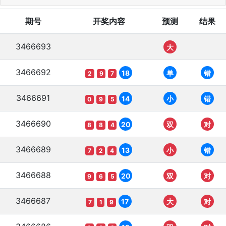
期号
开奖内容
预测
结果
3466693
大
3466692
18
单
错
2
9
7
3466691
14
小
错
0
9
5
3466690
20
双
对
8
8
4
3466689
13
小
错
7
2
4
3466688
20
双
对
9
6
5
3466687
17
大
对
7
1
9