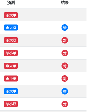
预测
结果
杀大单
杀大双
错
杀大双
对
杀小单
对
杀大单
对
杀小单
对
杀大单
错
杀小双
对