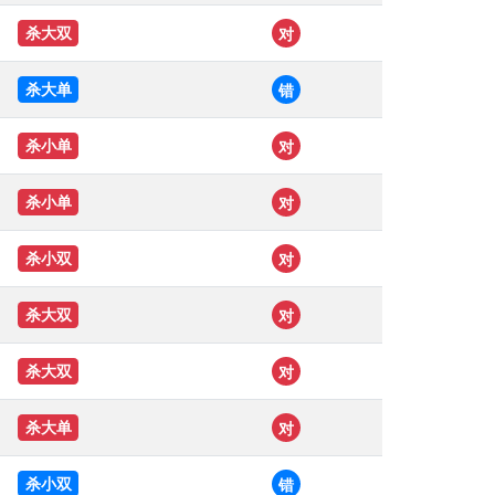
杀大双
对
杀大单
错
杀小单
对
杀小单
对
杀小双
对
杀大双
对
杀大双
对
杀大单
对
杀小双
错