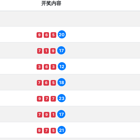
开奖内容
20
9
6
5
17
7
1
9
12
3
6
3
18
7
6
5
23
9
7
7
17
7
9
1
21
9
7
5