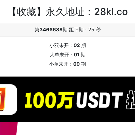
【收藏】永久地址：28kl.co
第
3466688
期 距下期：
24 秒
小双未开：
02
期
大单未开：
01
期
小单未开：
09
期