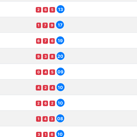
13
2
6
5
17
1
7
9
19
6
7
6
20
9
3
8
09
0
4
5
10
4
2
4
10
2
6
2
08
1
4
3
10
3
1
6