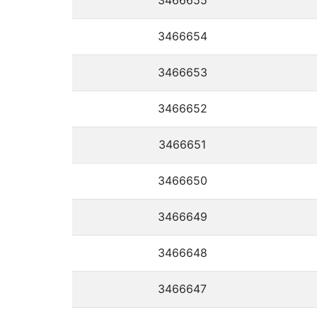
3466655
3466654
3466653
3466652
3466651
3466650
3466649
3466648
3466647