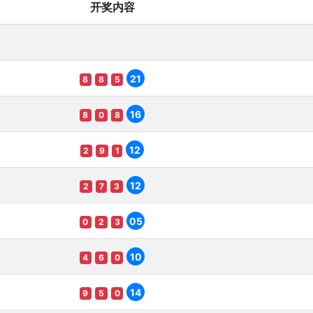
开奖内容
21
8
8
5
16
8
0
8
12
2
9
1
12
2
7
3
05
0
2
3
10
4
6
0
14
9
5
0