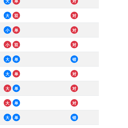
大
单
对
大
双
对
小
单
对
小
双
对
大
单
错
大
单
对
大
单
对
大
单
对
大
单
错