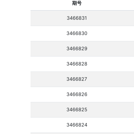
期号
3466831
3466830
3466829
3466828
3466827
3466826
3466825
3466824