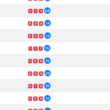
06
2
1
3
14
8
0
6
13
5
8
0
15
1
7
7
15
1
6
8
23
8
9
6
10
3
1
6
15
1
5
9