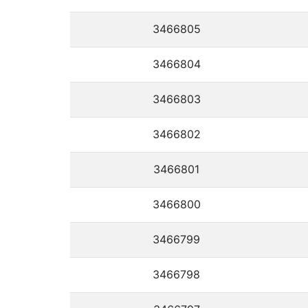
3466805
3466804
3466803
3466802
3466801
3466800
3466799
3466798