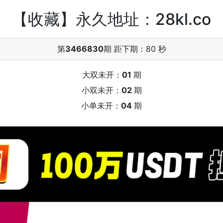
【收藏】永久地址：28kl.co
第
3466830
期 距下期：
79 秒
大双未开：
01
期
小双未开：
02
期
小单未开：
04
期